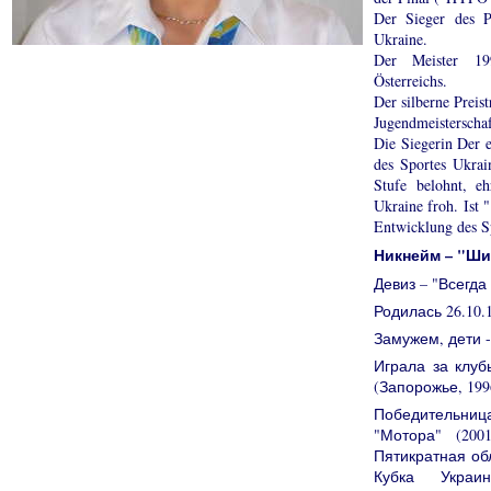
Der Sieger des P
Ukraine.
Der Meister 19
Österreichs.
Der silberne Prei
Jugendmeisterscha
Die Siegerin Der 
des Sportes Ukrai
Stufe belohnt, e
Ukraine froh. Ist 
Entwicklung des Sp
Никнейм – "Ши
Девиз – "Всегда
Родилась 26.10.
Замужем, дети 
Играла за клуб
(Запорожье, 1996
Победительни
"Мотора" (200
Пятикратная об
Кубка Украи