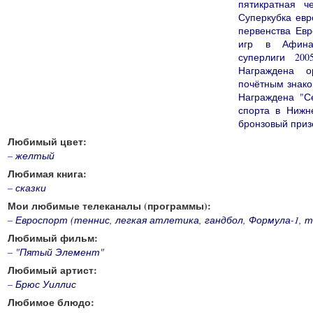
пятикратная ч
Суперкубка евр
первенства Евр
игр в Афинах
суперлиги 20
Награждена о
почётным знако
Награждена "С
спорта в Нижн
бронзовый приз
Любимый цвет:
– желтый
Любимая книга:
– сказки
Мои любимые телеканалы (программы):
– Евроспорт (теннис, легкая атлетика, гандбол, Формула-1, 
Любимый фильм:
– "Пятый Элемент"
Любимый артист:
– Брюс Уиллис
Любимое блюдо: