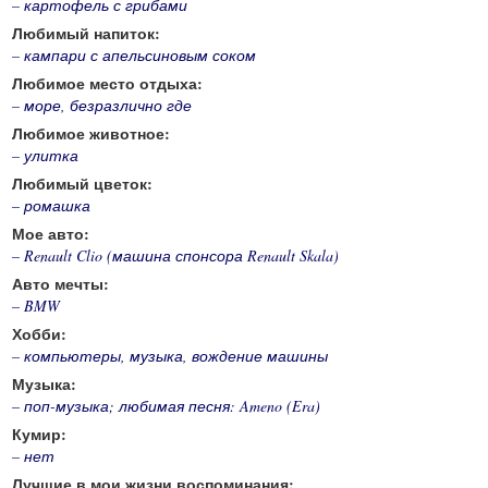
– картофель с грибами
Любимый напиток:
– кампари с апельсиновым соком
Любимое место отдыха:
– море, безразлично где
Любимое животное:
– улитка
Любимый цветок:
– ромашка
Мое авто:
– Renault Clio (машина спонсора Renault Skala)
Авто мечты:
– BMW
Хобби:
– компьютеры, музыка, вождение машины
Музыка:
– поп-музыка; любимая песня: Ameno (Era)
Кумир:
– нет
Лучшие в мои жизни воспоминания: