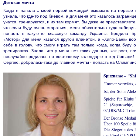
Детская мечта
Когда я начала с моей первой командой выезжать на первые 
узнала, что где-то под Киевом, а для меня это казалось загранице
учатся, тренируются, и их там кормят. Вы даже не представляете,
что если буду очень стараться, меня обязательно туда заберут
попасть в какую-то классную команду Украины. Бредила Бр
«Мотор» для меня казался другой планетой, а «Хипо-Банк» во
себе в голову, что смогу играть там только когда, когда буду 
тренировках. Знала, что у меня нет таких данных, как рост, п
неслучайно родилась по восточному календарю в год Лошади! 
Сергею, добралась-таки до главной мечты - попасть на Олимпийс
Spitzname – "Sh
"Immer vorwärts, 
Ist, der Sohn Aleks
Spielte für Klubs
2" (Saporoschje,
07,DJK/MJC Trier 
Der Bronze Medail
Über 100 Speile f
Die Siegerin des
der Final ("HYPO