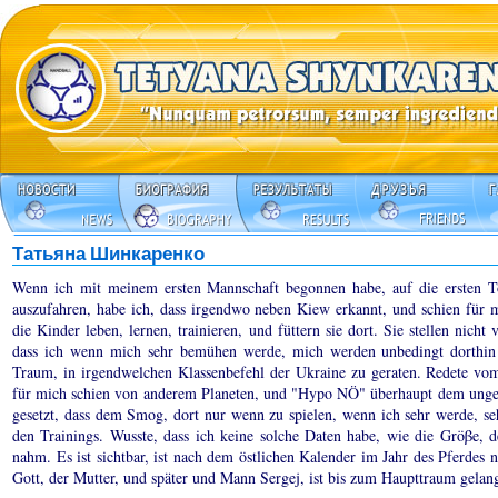
Татьяна Шинкаренко
Wenn ich mit meinem ersten Mannschaft begonnen habe, auf die ersten To
auszufahren, habe ich, dass irgendwo neben Kiew erkannt, und schien für mi
die Kinder leben, lernen, trainieren, und füttern sie dort. Sie stellen nicht
dass ich wenn mich sehr bemühen werde, mich werden unbedingt dorthin e
Traum, in irgendwelchen Klassenbefehl der Ukraine zu geraten. Redete vo
für mich schien von anderem Planeten, und "Hypo NÖ" überhaupt dem unge
gesetzt, dass dem Smog, dort nur wenn zu spielen, wenn ich sehr werde, 
den Trainings. Wusste, dass ich keine solche Daten habe, wie die Gröβe, d
nahm. Es ist sichtbar, ist nach dem östlichen Kalender im Jahr des Pferde
Gott, der Mutter, und später und Mann Sergej, ist bis zum Haupttraum gelang