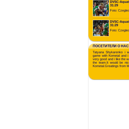
DVSC-Aqua
31:29
Foto: Czegled
DVSC-Aqua
31:29
Foto: Czegled
ПОСЕТИТЕЛИ О НАС
Tatyana Shykarenko i w
game with Kometal and i 
very good and i like the 
the team.It would be nic
Kometal.Greatings from 