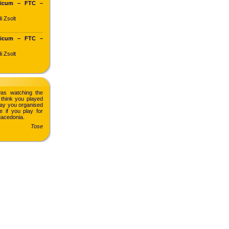
ticum – FTC –
i Zsolt
ticum – FTC –
i Zsolt
as watching the
think you played
way you organised
e if you play for
Macedonia.
Tose