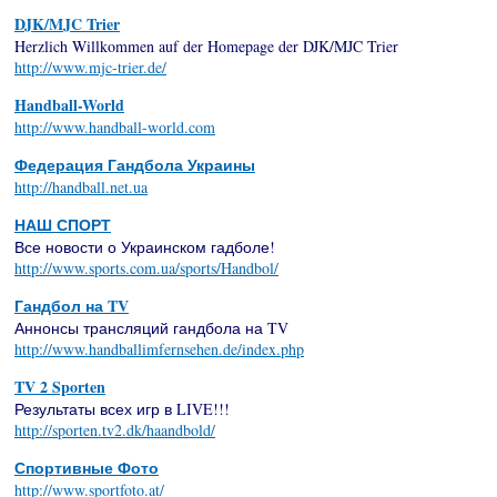
DJK/MJC Trier
Herzlich Willkommen auf der Homepage der DJK/MJC Trier
http://www.mjc-trier.de/
Handball-World
http://www.handball-world.com
Федерация Гандбола Украины
http://handball.net.ua
НАШ СПОРТ
Все новости о Украинском гадболе!
http://www.sports.com.ua/sports/Handbol/
Гандбол на TV
Аннонсы трансляций гандбола на TV
http://www.handballimfernsehen.de/index.php
TV 2 Sporten
Результаты всех игр в LIVE!!!
http://sporten.tv2.dk/haandbold/
Спортивные Фото
http://www.sportfoto.at/