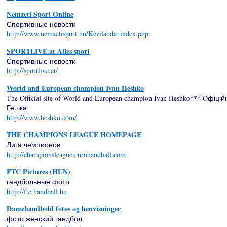
Nemzeti Sport Online
Спортивные новости
http://www.nemzetisport.hu/Kezilabda_index.php
SPORTLIVE.at Alles sport
Спортивные новости
http://sportlive.at/
World and European champion Ivan Heshko
The Official site of World and European champion Ivan Heshko*** Oфіц
Гешка
http://www.heshko.com/
THE CHAMPIONS LEAGUE HOMEPAGE
Лига чемпионов
http://championsleague.eurohandball.com
FTC Pictures (HUN)
гандбольные фото
http://ftc.handball.hu
Damehandbold fotos og henvisninger
фото женский гандбол