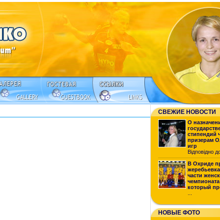
СВЕЖИЕ НОВОСТИ
О назначен
государств
стипендий 
призерам 
игр
Відповідно до 
В Охриде п
жеребьевк
части женс
чемпионата
который пр
...
НОВЫЕ ФОТО