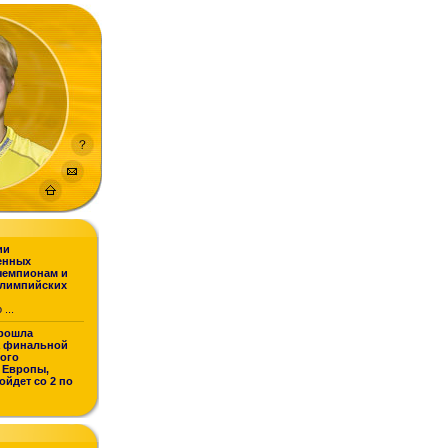
ии
енных
чемпионам и
Олимпийских
...
рошла
а финальной
кого
 Европы,
ойдет со 2 по