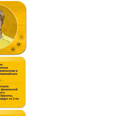
ии
енных
чемпионам и
Олимпийских
...
рошла
а финальной
кого
 Европы,
ойдет со 2 по