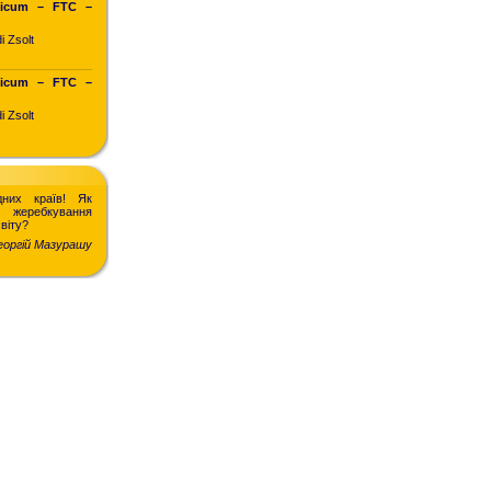
ticum – FTC –
i Zsolt
ticum – FTC –
i Zsolt
дних країв! Як
еребкування
світу?
еоргій Мазурашу