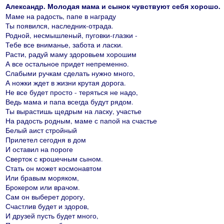
Александр. Молодая мама и сынок чувствуют себя хорошо.
Маме на радость, папе в награду
Ты появился, наследник-отрада.
Родной, несмышленый, пуговки-глазки -
Тебе все вниманье, забота и ласки.
Расти, радуй маму здоровьем хорошим
А все остальное придет непременно.
Слабыми ручкам сделать нужно много,
А ножки ждет в жизни крутая дорога.
Не все будет просто - теряться не надо,
Ведь мама и папа всегда будут рядом.
Ты вырастишь щедрым на ласку, участье
На радость родным, маме с папой на счастье
Белый аист стройный
Прилетел сегодня в дом
И оставил на пороге
Сверток с крошечным сыном.
Стать он может космонавтом
Или бравым моряком,
Брокером или врачом.
Сам он выберет дорогу,
Счастлив будет и здоров,
И друзей пусть будет много,