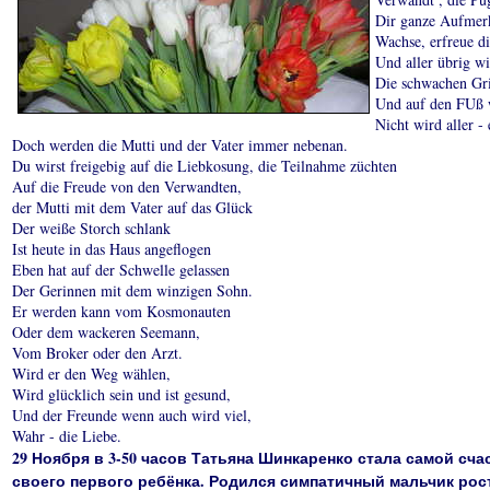
Dir ganze Aufmerk
Wachse, erfreue d
Und aller übrig w
Die schwachen Gri
Und auf den FUß w
Nicht wird aller -
Doch werden die Mutti und der Vater immer nebenan.
Du wirst freigebig auf die Liebkosung, die Teilnahme züchten
Auf die Freude von den Verwandten,
der Mutti mit dem Vater auf das Glück
Der weiße Storch schlank
Ist heute in das Haus angeflogen
Eben hat auf der Schwelle gelassen
Der Gerinnen mit dem winzigen Sohn.
Er werden kann vom Kosmonauten
Oder dem wackeren Seemann,
Vom Broker oder den Arzt.
Wird er den Weg wählen,
Wird glücklich sein und ist gesund,
Und der Freunde wenn auch wird viel,
Wahr - die Liebe.
29 Ноября в 3-50 часов Татьяна Шинкаренко стала самой сч
своего первого ребёнка. Родился симпатичный мальчик росто