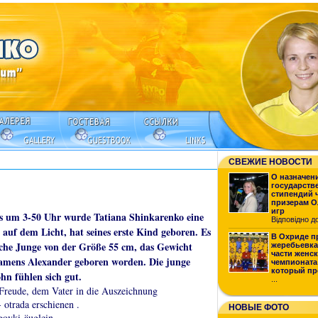
СВЕЖИЕ НОВОСТИ
О назначен
государств
стипендий 
призерам 
игр
s um 3-50 Uhr wurde Tatiana Shinkarenko eine
Відповідно до 
 auf dem Licht, hat seines erste Kind geboren. Es
В Охриде п
sche Junge von der Größe 55 cm, das Gewicht
жеребьевк
части женс
mens Alexander geboren worden. Die junge
чемпионата
который пр
hn fühlen sich gut.
...
 Freude, dem Vater in die Auszeichnung
- otrada erschienen .
НОВЫЕ ФОТО
govki-äuglein