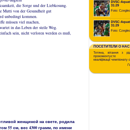
DVSC-Aqua
samkeit, die Sorge und der Liebkosung.
31:29
ie Mutti von der Gesundheit gut
Foto: Czegled
ird unbedingt kommen.
ffe müssen viel machen,
DVSC-Aqua
31:29
artet in das Leben der steile Weg.
Foto: Czegled
 einfach sein, nicht verloren werden es muß,
ПОСЕТИТЕЛИ О НАС
Тетяна, вітання з рі
прокоментуєте ж
кваліфікації чемпіонату 
Г
астливой женщиной на свете, родила
м 55 см, вес 4300 грамм, по имени