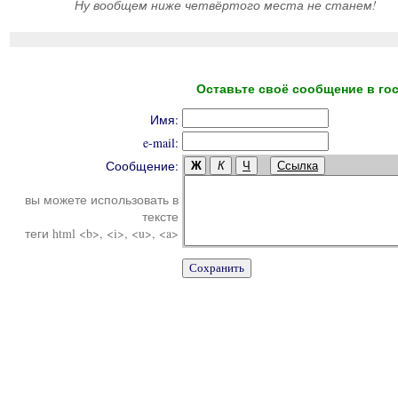
Ну вообщем ниже четвёртого места не станем!
Оставьте своё сообщение в гос
Имя:
e-mail:
Сообщение:
Ж
К
Ч
Ссылка
вы можете использовать в
тексте
теги html <b>, <i>, <u>, <a>