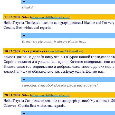
Thanks!
11.02.2008 Silvo (
silvo.macek@hotmail.com
)
Hello Tetyana Thanks so much on autograph pictures.I like me and I'm very
Croatia. Best wishes and regards.
To me very pleasantly is always glad to help!
10.02.2008 таня ракитина (
www.tetiana69@mail.ru
)
привет!как ваши дела?я вижу что вы в курсе нашей грязи,старает
Серёга написал и я узнала ваш адрес!Хочется поздравить вас 
Знаете,ваше гостеприимство и доброжелательность до сих пор в
такие.Напишите обязательно как вы.Буду ждать.Целую вас.
Танюша, спасибо! Всегда рады вас видеть!
28.01.2008 Silvo (
silvo.macek@hotmail.com
)
Hello Tetyana Can please to send me an autograph picture?.My address is 
Cakovec- Croatia.Best wishes and regards.