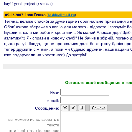
hay!! good project :) senks :)
05.12.2007 Іван Гешко (
heshko@mail.ru
)
Тетяна, велике спасибі за дуже гарне і оригінальне привітання з
Обов’язково збережемо копію для малого - підросте і зрозуміє йо
Буковині, коли ми робили хрестини... Як малий Александер? Здібн
атлетику?:) Як справи в новому клубі? Не бачив в збірній, погано
цього разу? Шкода, що не прорвалися далі, бо ж грізну Данію пр
тепер дружити сім’ями, а поки ми будемо дружити, наші пацани 
вже подарували на хрестинах:) До зустрічі!
Оставьте своё сообщение в гос
Имя:
e-mail:
Сообщение:
Ж
К
Ч
Ссылка
вы можете использовать в
тексте
теги html <b>, <i>, <u>, <a>