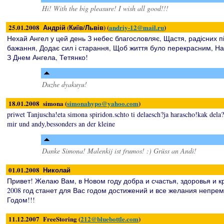
Hi! With the big pleasure! I wish all good!!!
25.01.2008 Андрій (Київ/Львів) (
andriy-12@mail.ru
)
Нехай Ангел у цей день З небес благословляє, Щастя, радісних пі
бажання, Додає сил і старання, Щоб життя було перекрасним, Нач
З Днем Ангела, Тетянко!
Duzhe dyakuyu!
18.01.2008 simona (
simonahypo@yahoo.com
)
priwet Tanjuscha!eta simona spiridon.schto ti delaesch?ja harascho!kak dela
mir und andy,bessonders an der kleine
Danke Simona! Malenkij ist frumos! :) Grüss an Andi!
01.01.2008 Николай
Привет! Желаю Вам, в Новом году добра и счастья, здоровья и к
2008 год станет для Вас годом достижений и все желания непрем
Годом!!!
11.12.2007 FreeStoring (
212@bluebottle.com
)