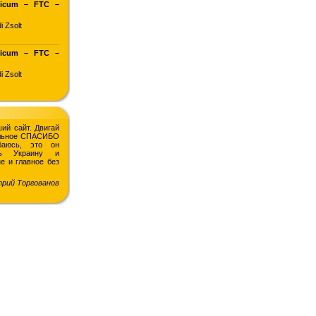
ticum – FTC –
i Zsolt
ticum – FTC –
i Zsolt
ий сайт. Двигай
ельное СПАСИБО
баюсь, это он
ть Украину и
не и главное без
рий Торгованов