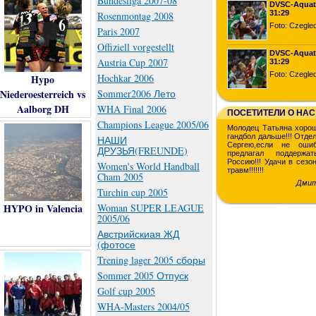
Bundesliga 2007-08
DVSC-Aqua
31:29
Rosenmontag 2008
Foto: Czegled
Paris 2007
Offiziell vorgestellt
DVSC-Aqua
Austria Cup 2007
31:29
Foto: Czegled
Hochkar 2006
Hypo
Niederoesterreich vs
Sommer2006 Лето
Aalborg DH
WHA Final 2006
ПОСЕТИТЕЛИ О НАС
Champions League 2005/06
Молодец Татьяна хорош
гандбол дальше!!! Отд
НАШИ
Сергею,если не оши
ДРУЗЬЯ(FREUNDE)
предлагал поддержа
Россию!!! Удачи в сезо
Women's World Handball
травм!!!!!!!
Cham 2005
Дмит
Turchin cup 2005
HYPO in Valencia
Woman SUPER LEAGUE
2005/06
Австрийскиая ЖД
(фотосе
Trening lager 2005 сборы
Sommer 2005 Отпуск
Golf cup 2005
WHA-Masters 2004/05