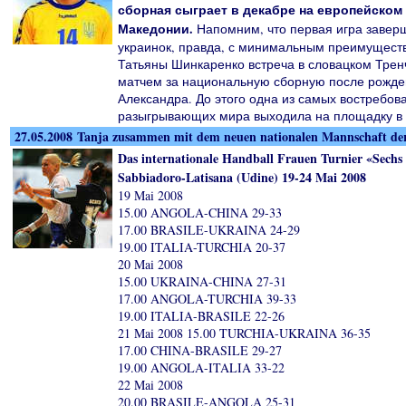
сборная сыграет в декабре на европейском
Македонии.
Напомним, что первая игра завер
украинок, правда, с минимальным преимущество
Татьяны Шинкаренко встреча в словацком Трен
матчем за национальную сборную после рожде
Александра. До этого одна из самых востребов
разыгрывающих мира выходила на площадку в с
27.05.2008 Tanja zusammen mit dem neuen nationalen Mannschaft de
Das internationale Handball Frauen Turnier «Sechs
Sabbiadoro-Latisana (Udine) 19-24 Mai 2008
19 Mai 2008
15.00 ANGOLA-CHINA 29-33
17.00 BRASILE-UKRAINA 24-29
19.00 ITALIA-TURCHIA 20-37
20 Mai 2008
15.00 UKRAINA-CHINA 27-31
17.00 ANGOLA-TURCHIA 39-33
19.00 ITALIA-BRASILE 22-26
21 Mai 2008 15.00 TURCHIA-UKRAINA 36-35
17.00 CHINA-BRASILE 29-27
19.00 ANGOLA-ITALIA 33-22
22 Mai 2008
20.00 BRASILE-ANGOLA 25-31