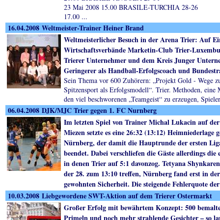
23 Mai 2008 15.00 BRASILE-TURCHIA 28-26
17.00 ...
16.04.2008 Weltmeister-Trainer Heiner Brand
Weltmeisterlicher Besuch in der Arena Trier: Auf Ei
Wirtschaftsverbände Marketin-Club Trier-Luxembur
Trierer Unternehmer und dem Kreis Junger Unterne
Geringerer als Handball-Erfolgscoach und Bundestr
Sein Thema vor 600 Zuhörern: „Projekt Gold - Wege zu
Spitzensport als Erfolgsmodell“. Trier. Methoden, eine 
den viel beschworenen „Teamgeist“ zu erzeugen, Spieler
06.04.2008 DJK/MJC Trier gegen 1. FC Nurnberg
Im letzten Spiel von Trainer Michal Lukacin auf der
Miezen setzte es eine 26:32 (13:12) Heimniederlage 
Nürnberg, der damit die Hauptrunde der ersten Liga
beendet. Dabei verschliefen die Gäste allerdings die
in denen Trier auf 5:1 davonzog. Tetyana Shynkaren
der 28. zum 13:10 treffen, Nürnberg fand erst in der
gewohnten Sicherheit. Die steigende Fehlerquote de
10.03.2008 Liebgewordene SWT-Aktion auf dem Trierer Ostermarkt
Großer Erfolg mit bewährtem Konzept: 500 bemalt
Primeln und noch mehr strahlende Gesichter – so lau