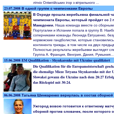
літніх Олімпійських ігор з вітрильного ...
23.07.2008 В одной группе с чемпионками Европы
В Охриде прошла жеребьевка финальной ча
чемпионата Европы, который пройдет со 2 п
Македонии.
Наша команда вместе со сборным
Португалии и Испании попала в группу В. Наи
соперниками команды Леонида Евтушенко, без
норвежские гандболистки, которые становилис
континента трижды, в том числе на двух преды
Полностью результаты жеребьевки выглядят с
Группа А. Франция, Венгрия, Дания, Румыния...
15.06.2008 EM Qualifikation - Shynkarenko mit Ukraine qualifiziert
Die Qualifikation für die Europameisterschaft gesch
die ehemalige Mieze Tetyana Shynkarenko mit der U
Slowakei gewann die Ukraine nach dem 28:27 Erfolg
das Rückspiel mit 30:24.
06.06.2008 Татьяна Шинкаренко вернулась в состав сборной
Ужгород вовсю готовится к ответному матч
сборной против словачек, после которого о