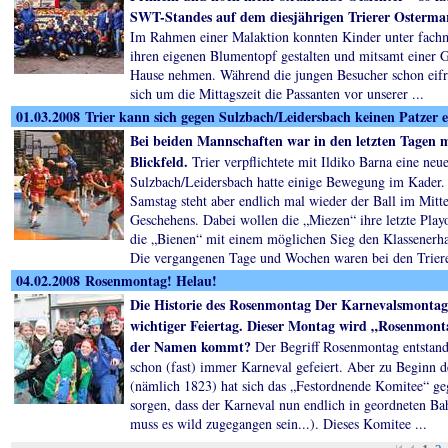
SWT-Standes auf dem diesjährigen Trierer Osterma
Im Rahmen einer Malaktion konnten Kinder unter fach
ihren eigenen Blumentopf gestalten und mitsamt einer G
Hause nehmen. Während die jungen Besucher schon eifr
sich um die Mittagszeit die Passanten vor unserer ...
01.03.2008 Trier kann sich gegen Sulzbach/Leidersbach keinen Patzer 
Bei beiden Mannschaften war in den letzten Tagen 
Blickfeld.
Trier verpflichtete mit Ildiko Barna eine neue
Sulzbach/Leidersbach hatte einige Bewegung im Kade
Samstag steht aber endlich mal wieder der Ball im Mitt
Geschehens. Dabei wollen die „Miezen“ ihre letzte Pla
die „Bienen“ mit einem möglichen Sieg den Klassenerha
Die vergangenen Tage und Wochen waren bei den Triere
04.02.2008 Rosenmontag! Helau!
Die Historie des Rosenmontag Der Karnevalsmontag 
wichtiger Feiertag. Dieser Montag wird „Rosenmon
der Namen kommt?
Der Begriff Rosenmontag entstand
schon (fast) immer Karneval gefeiert. Aber zu Beginn d
(nämlich 1823) hat sich das „Festordnende Komitee“ ge
sorgen, dass der Karneval nun endlich in geordneten Bah
muss es wild zugegangen sein...). Dieses Komitee ...