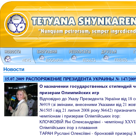
Новости
15.07.2009 РАСПОРЯЖЕНИЕ ПРЕЗИДЕНТА УКРАИНЫ № 147/200
О назначении государственных стипендий 
призерам Олимпийских игр
Відповідно до Указу Президента України від 18 
№919 (зі змінами, внесеними Указами від 21 жов
№1505 і від 21 липня 2008 року №642) призначит
чемпіонам і призерам Олімпійських ігор:
КЛОЧКОВІЙ Яні Олександрівні - чемпіонці XXVII 
Олімпійських ігор з плавання
ТАРАН Руслані Олексіївні - бронзовій призерці 