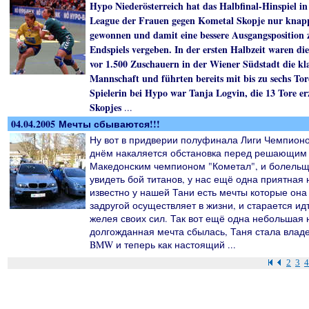
Hypo Niederösterreich hat das Halbfinal-Hinspiel i
League der Frauen gegen Kometal Skopje nur knapp
gewonnen und damit eine bessere Ausgangsposition 
Endspiels vergeben. In der ersten Halbzeit waren di
vor 1.500 Zuschauern in der Wiener Südstadt die kla
Mannschaft und führten bereits mit bis zu sechs Tor
Spielerin bei Hypo war Tanja Logvin, die 13 Tore erz
Skopjes
...
04.04.2005 Мечты сбываются!!!
Ну вот в придверии полуфинала Лиги Чемпионо
днём накаляется обстановка перед решающим 
Македонским чемпионом "Кометал", и болельщ
увидеть бой титанов, у нас ещё одна приятная 
известно у нашей Тани есть мечты которые она
задругой осуществляет в жизни, и старается ид
желея своих сил. Так вот ещё одна небольшая 
долгожданная мечта сбылась, Таня стала влад
BMW и теперь как настоящий ...
2
3
4