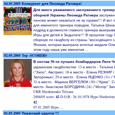
04.05.2005 Конкурент для Леонида Ратнера!
Для много уважаемого заслуженного тренер
сборной Украины Леонида Ратнера
заслужен
пенсию может оказаться не за горами!!! И вот 
для именитого тренера поводом, Татьяна Шинк
подряд в должности главного тренера выигрыв
Игры для детей в Зюдштате!!! В прошлом году 
сборную по гандболу из страны "восходящего с
Японии, которая выиграла золотые медали Ол
этом году наша уже именитая ...
02.05.2005 Top -SCORERS
В состав 50-ти лучших бомбардиров Лиги 
украинские гандболистки: 13-е место - Татья
("Хипо", Австрия); 18-е место - Елена РЕЗНИР (
Запорожье); 29-е место - Елена ЯЦЕНКО (31) ("
32-е место - Марина ВЕРГЕЛЮК (30) ("Крим", С
место- Анастасия БОРОДИНА (24) ("Мотор" Зап
UKR Shynkarenko Tetyana
42
2004/05 score:
D.O.B.: 26.10.1978 Hypo Niederöst
42
07.01.2005 Hypo ...
01.05.2005 Первомай удался !!!