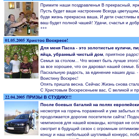
Примите наши поздравленья В прекрасный, ярк
Пусть будет ваше настроение Всегда цветущим, 
буде жизнь прекрасна ваша, И дети счастливы в
ваш будет полной чашей! Удачи, счастья и добр
***
01.05.2005 Христос Воскресе!
Для меня Пасха - это золотистые куличи, п
яйца, убранный чистый дом
, приятное радос
Семья за столом... Что может быть лучше этого
за все хорошее, что он даровал нашей семье. 
Пасхальную радость, за единение наших душ. - 
Воистину Воскрес!
Опять пришла весна. Сейчас Жизнь снова стала
С Христовым Воскресеньем вас, С великой и п
22.04.2005 ПРИЗЫ В СТУДИЮ!!!
После боевых баталий на полях европейски
несмотря на горечь поражений и уже забытых п
продолжается дорогие посетители сайта! Подош
чемпионов для нашей команды, которая не огл
смотрит в будущий сезон с огромным оптимизм
концу и наш небольшой шутливый конкурс, поб