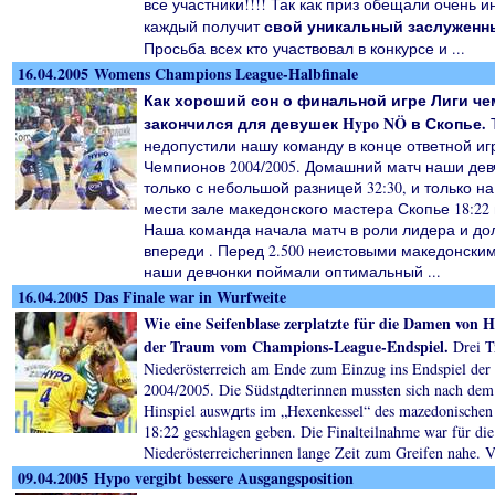
все участники!!!! Так как приз обещали очень 
свой уникальный заслуженн
каждый получит
Просьба всех кто участвовал в конкурсе и ...
16.04.2005 Womens Champions League-Halbfinale
Как хороший сон о финальной игре Лиги ч
закончился для девушек Hypo NÖ в Скопье.
недопустили нашу команду в конце ответной иг
Чемпионов 2004/2005. Домашний матч наши дев
только с небольшой разницей 32:30, и только 
мести зале македонского мастера Скопье 18:22
Наша команда начала матч в роли лидера и до
впереди . Перед 2.500 неистовыми македонск
наши девчонки поймали оптимальный ...
16.04.2005 Das Finale war in Wurfweite
Wie eine Seifenblase zerplatzte für die Damen von 
der Traum vom Champions-League-Endspiel.
Drei T
Niederösterreich am Ende zum Einzug ins Endspiel de
2004/2005. Die Südstдdterinnen mussten sich nach dem
Hinspiel auswдrts im „Hexenkessel“ des mazedonischen
18:22 geschlagen geben. Die Finalteilnahme war für die
Niederösterreicherinnen lange Zeit zum Greifen nahe. V
09.04.2005 Hypo vergibt bessere Ausgangsposition