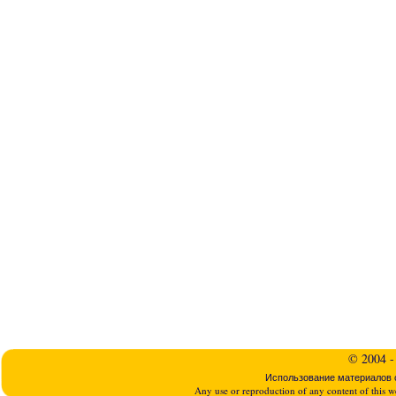
© 2004 -
Использование материалов с
Any use or reproduction of any content of this we